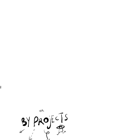
ine,
re,
beer,
our,
,
ct,
l