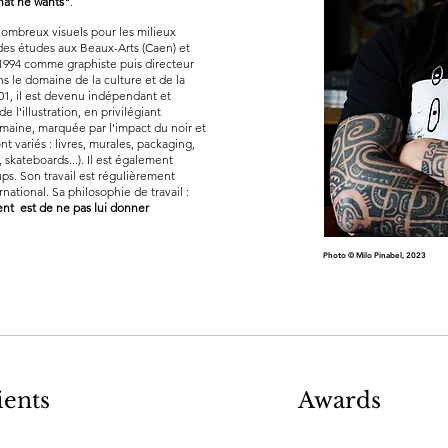
what he wants"
.
nombreux visuels pour les milieux
 des études aux Beaux-Arts (Caen) et
ès 1994 comme graphiste puis directeur
s le domaine de la culture et de la
01, il est devenu indépendant et
 l'illustration, en privilégiant
maine, marquée par l'impact du noir et
nt variés : livres, murales, packaging,
, skateboards...). Il est également
ps. Son travail est régulièrement
ational. Sa philosophie de travail :
ient est de ne pas lui donner
Photo © Milo Pinabel, 2023
ients
Awards