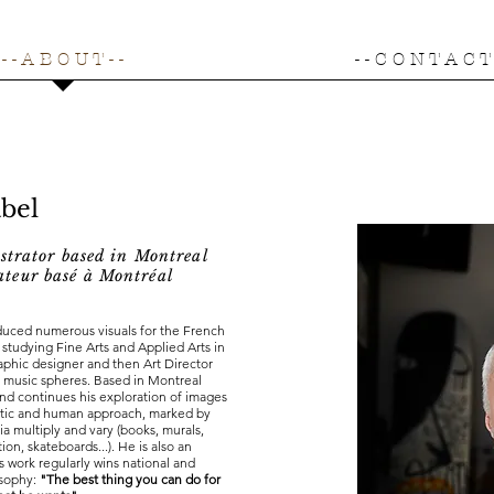
- - A B O U T - -
- - C O N T A C T 
bel
ustrator based in Montreal
trateur basé à Montréal
duced numerous visuals for the French
studying Fine Arts and Applied Arts in
raphic designer and then Art Director
nd music spheres. Based in Montreal
nd continues his exploration of images
tistic and human approach, marked by
a multiply and vary (books, murals,
on, skateboards...). ​
He is also an
s work regularly wins national and
osophy:
"The best thing you can do for