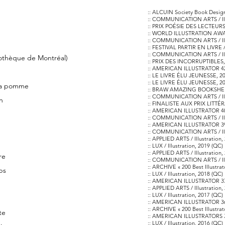
:: ALCUIN Society Book Desig
:: COMMUNICATION ARTS / Illu
:: PRIX POÉSIE DES LECTEURS 
:: WORLD ILLUSTRATION AWAR
:: COMMUNICATION ARTS / Illu
:: FESTIVAL PARTIR EN LIVRE / 
:: COMMUNICATION ARTS / Illu
othèque de Montréal)
:: PRIX DES INCORRUPTIBLES, 
:: AMERICAN ILLUSTRATOR 42
:: LE LIVRE ÉLU JEUNESSE, 2
:: LE LIVRE ÉLU JEUNESSE, 2
 la pomme
:: BRAW AMAZING BOOKSHELF -
:: COMMUNICATION ARTS / Illu
n
:: FINALISTE AUX PRIX LIT
:: AMERICAN ILLUSTRATOR 40 
:: COMMUNICATION ARTS / Illu
:: AMERICAN ILLUSTRATOR 39 
:: COMMUNICATION ARTS / Illu
:: APPLIED ARTS / Illustration
:: LUX / Illustration, 2019 (QC)
:: APPLIED ARTS / Illustration
re
:: COMMUNICATION ARTS / Ill
:: ARCHIVE « 200 Best Illustra
ps
:: LUX / Illustration, 2018 (QC)
:: AMERICAN ILLUSTRATOR 37 
:: APPLIED ARTS / Illustration
:: LUX / Illustration, 2017 (QC)
:: AMERICAN ILLUSTRATOR 36 
:: ARCHIVE « 200 Best Illustra
te
:: AMERICAN ILLUSTRATORS 3
:: LUX / Illustration, 2016 (QC)