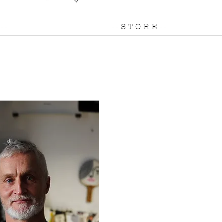
- -
- - S T O R E - -