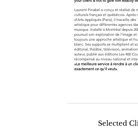
your client is not to give him exactly 
Laurent Pinabel a conçu et réalisé de 
culturels français et québécois. Après
d'Arts Appliqués (Paris), il travaille d
artistique pour différentes agences dan
musique. Installé à Montréal depuis 20
poursuit son exploration de l'image et de
toujours une approche artistique et hu
blanc. Ses supports se multiplient et so
éditorial, théâtre, télévision, animation
auteur, publié aux éditions Les 400 Cou
récompensé au niveau national et intern
«Le meilleure service à rendre à un cl
exactement ce qu'il veut».
Selected Cl