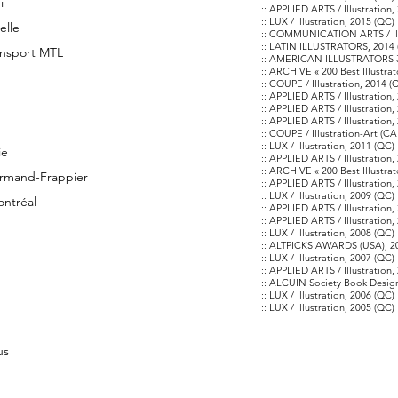
i
:: APPLIED ARTS / Illustration
:: LUX / Illustration, 2015 (QC)
elle
:: COMMUNICATION ARTS / Illu
:: LATIN ILLUSTRATORS, 2014 
ansport MTL
:: AMERICAN ILLUSTRATORS 33
:: ARCHIVE « 200 Best Illustra
:: COUPE / Illustration, 2014 
:: APPLIED ARTS / Illustration
:: APPLIED ARTS / Illustration
:: APPLIED ARTS / Illustration
:: COUPE / Illustration-Art (C
:: LUX / Illustration, 2011 (QC)
ie
:: APPLIED ARTS / Illustration
:: ARCHIVE « 200 Best Illustra
Armand-Frappier
:: APPLIED ARTS / Illustration
:: LUX / Illustration, 2009 (QC)
ontréal
:: APPLIED ARTS / Illustration
:: APPLIED ARTS / Illustration
:: LUX / Illustration, 2008 (QC)
:: ALTPICKS AWARDS (USA), 
:: LUX / Illustration, 2007 (QC)
:: APPLIED ARTS / Illustration
:: ALCUIN Society Book Desig
:: LUX / Illustration, 2006 (QC)
:: LUX / Illustration, 2005 (QC)
us