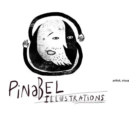
Laurent Pinabel, Pinabel,
Pinabel-illustrations,
illustration, editorial, book
cover, branding, packaging,
edition, art, montreal, magaz
Portfolio, Canada, work, sto
poster, affiche, livre, musée,
artwork, conception, livre
illustré, skateboards, mural, 
label, univers graphique, hum
poésie, poetry, bière, cidre,
label, étiquette, cider, alcool
visuel, black and white, impa
street art
award,
,
exhibition, design, museum,
story, book, image,
artist, visua
edition,