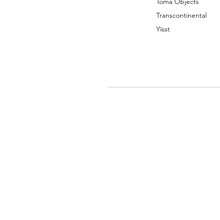
Toma Objects
Transcontinental
Yïsst