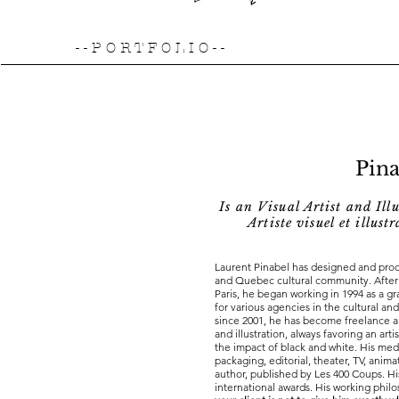
- - P O R T F O L I O - -
Pina
Is an Visual Artist and Ill
Artiste visuel et illus
Laurent Pinabel has designed and pro
and Quebec cultural community. After 
Paris, he began working in 1994 as a g
for various agencies in the cultural a
since 2001, he has become freelance a
and illustration, always favoring an ar
the impact of black and white. His medi
packaging, editorial, theater, TV, animati
author, published by Les 400 Coups. Hi
international awards. His working phil