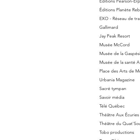
Éditions Pearson-Erp
Éditions Planète Reb
EXO - Réseau de tr
Gallimard
Jay Peak Resort
Musée McCord
Musée de la Gaspés
Musée de la santé 
Place des Arts de M
Urbania Magazine
Sacré tympan
Savoir média
Télé Québec
Théâtre Aux Écuries
Théâtre du Quat'So
Tobo productions